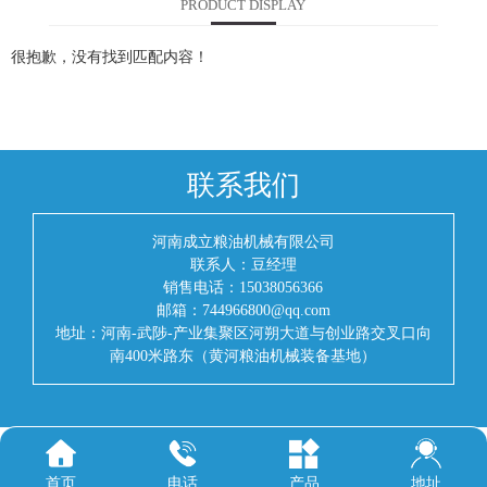
PRODUCT DISPLAY
很抱歉，没有找到匹配内容！
联系我们
河南成立粮油机械有限公司
联系人：豆经理
销售电话：15038056366
邮箱：744966800@qq.com
地址：河南-武陟-产业集聚区河朔大道与创业路交叉口向
南400米路东（黄河粮油机械装备基地）
地址
首页
电话
产品