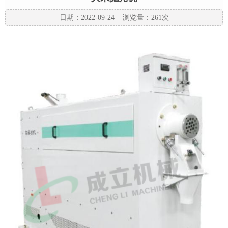
日期：2022-09-24 浏览量：261次