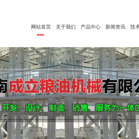
网站首页
关于我们
产品中心
新闻资讯
技